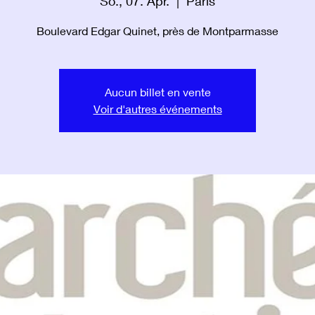
So., 07. Apr.
  |  
Paris
Boulevard Edgar Quinet, près de Montparmasse
Aucun billet en vente
Voir d'autres événements