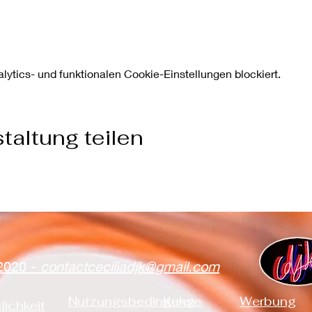
ytics- und funktionalen Cookie-Einstellungen blockiert.
taltung teilen
2020 -
contactceciliadjk@gmail.com
Nutzungsbedingung
Kekse
Werbung
lichkeit