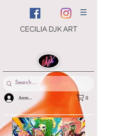
CECILIA DJK ART
Anmelden
0