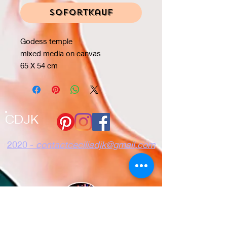
Sofortkauf
Godess temple
mixed media on canvas
65 X 54 cm
CDJK
2020 -
contactceciliadjk@gmail.com
Vertraulichkeit